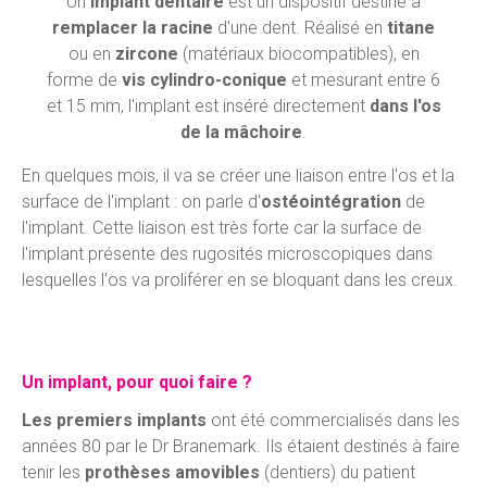
Un
implant dentaire
est un dispositif destiné à
remplacer la racine
d'une dent. Réalisé en
titane
ou en
zircone
(matériaux biocompatibles), en
forme de
vis cylindro-conique
et mesurant entre 6
et 15 mm, l'implant est inséré directement
dans l'os
de la mâchoire
.
En quelques mois, il va se créer une liaison entre l'os et la
surface de l'implant : on parle d'
ostéointégration
de
l'implant. Cette liaison est très forte car la surface de
l'implant présente des rugosités microscopiques dans
lesquelles l'os va proliférer en se bloquant dans les creux.
Un implant, pour quoi faire ?
Les premiers implants
ont été commercialisés dans les
années 80 par le Dr Branemark. Ils étaient destinés à faire
tenir les
prothèses amovibles
(dentiers) du patient