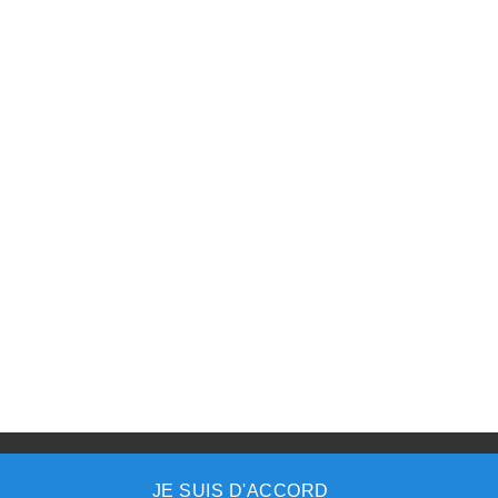
créé par
www.denti.site
JE SUIS D'ACCORD